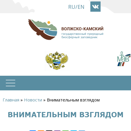
Перейти
RU
/
EN
к
основному
содержанию
Главная
»
Новости
»
Внимательным взглядом
Вы
ВНИМАТЕЛЬНЫМ ВЗГЛЯДОМ
здесь