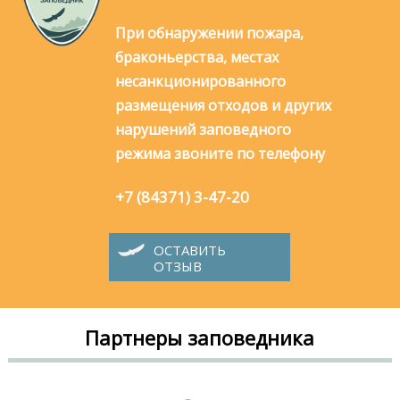
При обнаружении пожара,
браконьерства, местах
несанкционированного
размещения отходов и других
нарушений заповедного
режима звоните по телефону
+7 (84371) 3-47-20
ОСТАВИТЬ
ОТЗЫВ
Партнеры заповедника