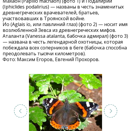
Махаон (Papilio machaon) (фото 1) и Подалирий
(Iphiclides podalirius) — названы в честь знаменитых
древнегреческих врачевателей, братьев,
участвовавших в Троянской войне.
Ио (Aglais io, или павлиний глаз) (фото 2) — носит имя
возлюбленной Зевса из древнегреческих мифов.
Аталанта (Vanessa atalanta, бабочка адмирал) (фото 3)
— названа в честь легендарной охотницы, которая
побеждала всех соперников в беге (бабочка способна
преодолевать тысячи километров).
Фото: Максим Егоров, Евгений Прохоров.