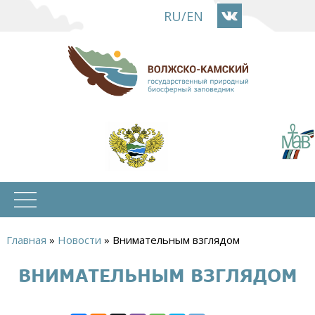
Перейти
RU
/
EN
к
основному
содержанию
Главная
»
Новости
»
Внимательным взглядом
Вы
ВНИМАТЕЛЬНЫМ ВЗГЛЯДОМ
здесь