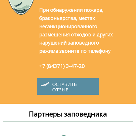
При обнаружении пожара,
браконьерства, местах
несанкционированного
размещения отходов и других
нарушений заповедного
режима звоните по телефону
+7 (84371) 3-47-20
ОСТАВИТЬ
ОТЗЫВ
Партнеры заповедника