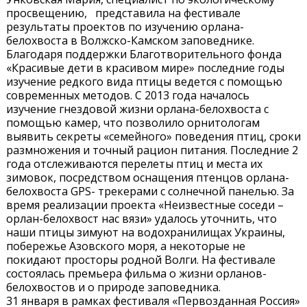
просвещению, представила на фестивале
результаты проектов по изучению орлана-
белохвоста в Волжско-Камском заповеднике.
Благодаря поддержки Благотворительного фонда
«Красивые дети в красивом мире» последние годы
изучение редкого вида птицы ведется с помощью
современных методов. С 2013 года началось
изучение гнездовой жизни орлана-белохвоста с
помощью камер, что позволило орнитологам
выявить секреты «семейного» поведения птиц, сроки
размножения и точный рацион питания. Последние 2
года отслеживаются перелеты птиц и места их
зимовок, посредством оснащения птенцов орлана-
белохвоста GPS- трекерами с солнечной панелью. За
время реализации проекта «Неизвестные соседи –
орлан-белохвост нас вязи» удалось уточнить, что
наши птицы зимуют на водохранилищах Украины,
побережье Азовского моря, а некоторые не
покидают просторы родной Волги. На фестивале
состоялась премьера фильма о жизни орланов-
белохвостов и о природе заповедника.
31 января в рамках фестиваля «Первозданная Россия»