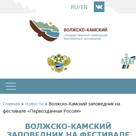
Перейти
RU
/
EN
к
основному
содержанию
Главная
»
Новости
»
Волжско-Камский заповедник на
Вы
фестивале «Первозданная Россия»
здесь
ВОЛЖСКО-КАМСКИЙ
ЗАПОВЕДНИК НА ФЕСТИВАЛЕ