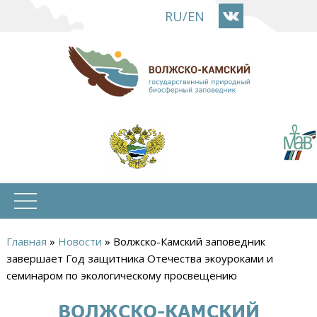
Перейти
RU
/
EN
к
основному
содержанию
Главная
»
Новости
»
Волжско-Камский заповедник
Вы
завершает Год защитника Отечества экоуроками и
семинаром по экологическому просвещению
здесь
ВОЛЖСКО-КАМСКИЙ