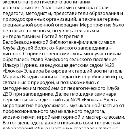
эколого-патриотического воспитания
дошкольников». Участниками семинара стали
педагоги, методисты, представители образования и
природоохранных организаций, а также ветераны
специальной военной операции. Мероприятие было
не только полезным, но увлекательным и
интерактивным. Гостей встретил в
Белобезводненской библиотеке-филиале символ
Клуба Друзей Волжско-Камского заповедника –
лисенок. С приветственными словами к участникам
обратились глава Раифского сельского поселения
Ильсур Нуриев, заведующая детским садом №29
«Ёлочка» Эльвира Бакирова и старший воспитатель
Марина Владиславовна. Педагоги опробовали игры,
связанные с природой, и познакомились с
методическим пособием от педагогического Клуба
ДЗО при заповеднике. Далее площадка семинара
переместилась в детский сад №29 «Ёлочка». Здесь
мероприятие продолжилось музыкальной частью от
профессионального музыкального педагога,
экозанятиями, игрой-викториной и мастер-классами.
В этот день здесь даже открылась своя творческая
лаборатория! Юные участники создавали вулкан с