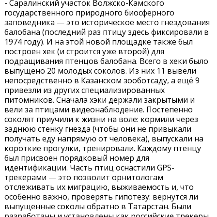
- Саралинский участок Волжско-Камского
государственного природного биосферного
заповедника — это историческое место гнездования
балобана (последний раз птицу здесь фиксировали в
1974 году). И на этой новой площадке также был
построен хек (и строится уже второй) для
подращивания птенцов балобана. Всего в хеки было
выпущено 20 молодых соколов. Из них 11 вывели
непосредственно в Казанском зооботсаду, а ещё 9
привезли из других специализированных
питомников. Сначала хэки держали закрытыми и
вели за птицами видеонаблюдение. Постепенно
соколят приучили к жизни на воле: кормили через
заднюю стенку гнезда (чтобы они не привыкали
получать еду напрямую от человека), выпускали на
короткие прогулки, тренировали. Каждому птенцу
был присвоен порядковый номер для
идентификации. Часть птиц оснастили GPS-
трекерами — это позволит орнитологам
отслеживать их миграцию, выживаемость и, что
особенно важно, проверять гипотезу: вернутся ли
выпущенные соколы обратно в Татарстан. Были
разработаны и установлены как российские трекеры