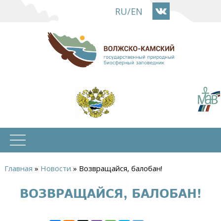
Перейти
RU
/
EN
к
основному
содержанию
Главная
»
Новости
»
Возвращайся, балобан!
Вы
ВОЗВРАЩАЙСЯ, БАЛОБАН!
здесь