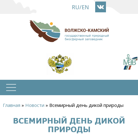
Перейти
RU
/
EN
к
основному
содержанию
Главная
»
Новости
»
Всемирный день дикой природы
Вы
ВСЕМИРНЫЙ ДЕНЬ ДИКОЙ
здесь
ПРИРОДЫ