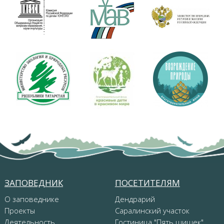
ЗАПОВЕДНИК
ПОСЕТИТЕЛЯМ
О заповеднике
Дендрарий
Проекты
Саралинский участок
Деятельность
Гостиница "Пять шишек"