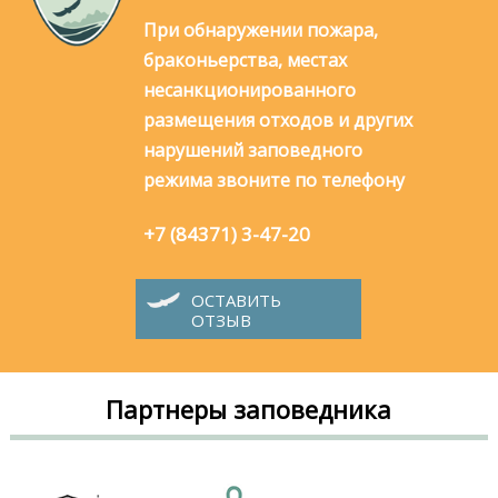
При обнаружении пожара,
браконьерства, местах
несанкционированного
размещения отходов и других
нарушений заповедного
режима звоните по телефону
+7 (84371) 3-47-20
ОСТАВИТЬ
ОТЗЫВ
Партнеры заповедника