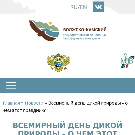
Перейти
RU
/
EN
к
основному
содержанию
Главная
»
Новости
»
Всемирный день дикой природы - о
Вы
чем этот праздник?
здесь
ВСЕМИРНЫЙ ДЕНЬ ДИКОЙ
ПРИРОДЫ - О ЧЕМ ЭТОТ