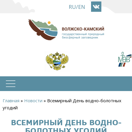
Перейти
RU
/
EN
к
основному
содержанию
Главная
»
Новости
»
Всемирный День водно-болотных
Вы
угодий
здесь
ВСЕМИРНЫЙ ДЕНЬ ВОДНО-
БОЛОТНЫХ УГОДИЙ