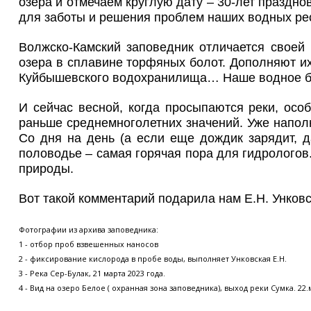
озера и отмечаем круглую дату – 30-лет праздн
для заботы и решения проблем наших водных ре
Волжско-Камский заповедник отличается своей 
озера в сплавине торфяных болот. Дополняют их
Куйбышевского водохранилища… Наше водное бо
И сейчас весной, когда просыпаются реки, осо
раньше среднемноголетних значений. Уже наполни
Со дня на день (а если еще дождик зарядит, д
половодье – самая горячая пора для гидролого
природы.
Вот такой комментарий подарила нам Е.Н. Унковс
Фотографии из архива заповедника:
1 - отбор проб взвешенных наносов
2 - фиксирование кислорода в пробе воды, выполняет Унковская Е.Н.
3 - Река Сер-Булак, 21 марта 2023 года.
4 - Вид на озеро Белое ( охранная зона заповедника), выход реки Сумка. 22.м