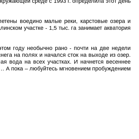
кружающей среде с 1993 г. определила этот день
плетены воедино малые реки, карстовые озера и
нском участке - 1,5 тыс. га занимает акватория
этом году необычно рано - почти на две недели
нега на полях и начался сток на выходе из озер.
ая вода на всех участках. И начнется весеннее
ы… А пока – любуйтесь мгновением пробуждением