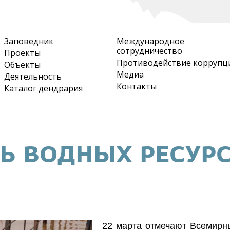
Перейти
к
основному
Заповедник
Международное
содержанию
сотрудничество
Проекты
Противодействие коррупц
Объекты
Медиа
Деятельность
Контакты
Каталог дендрария
Ь ВОДНЫХ РЕСУР
22 марта отмечают Всемирн