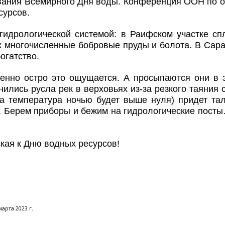
ования Всемирного Дня воды. Конференция ООН по о
сурсов.
гидрологической системой: в Раифском участке с
 многочисленные бобровые пруды и болота. В Сарали
гатство.
бенно остро это ощущается. А просыпаются они в 
лись русла рек в верховьях из-за резкого таяния с
а температура ночью будет выше нуля) придет тал
в. Берем приборы и бежим на гидрологические пост
кая к Дню водных ресурсов!
арта 2023 г.