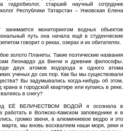
 гидробиолог, старший научный сотрудник
колог Республики Татарстан – Унковская Елена
 занимается мониторингом водных объектов
иональный путь она начала ещё в студенческие
репетом говорит о реках, озерах и их обитателях.
бое золото Планеты. Такие поэтические названия
рам Леонардо да Винчи и древние философы.
оде двух атомов водорода и одного атома
иких ученых до сих пор. Как бы мы существовали
щества? Вы задумывались когда-нибудь об этом,
д крана в городской квартире или купаясь в реке,
 валяясь в снегу?
еред ЕЁ ВЕЛИЧЕСТВОМ ВОДОЙ я осознала в
ла работать в Волжско-Камском заповеднике и в
лись, громко звеня, в алюминиевое ведро и это
марта, мы вновь восхваляем наши моря, реки и