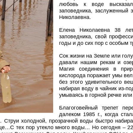
любовь к воде высказала
заповедника, заслуженный э
Николаевна.
Елена Николаевна 38 лет
заповедника, свой професс
годы и до сих пор с особым т
Сок жизни на Земле или голу
давали нашим рекам и озе
Магия соединения в прир
кислорода поражает умы вел
без этого удивительного ве
набирая воду в чайник из-по
умываясь в горной речке или
Благоговейный трепет п
далеком 1985 г., когда ста
 Струи холодной, прозрачной воды быстро набира
е…С тех пор утекло много воды… Но сегодня – 22 