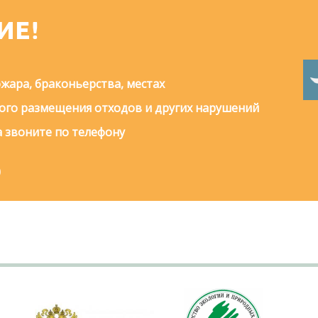
ИЕ!
жара, браконьерства, местах
го размещения отходов и других нарушений
 звоните по телефону
0