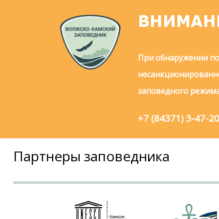
ВНИМАН
При обнаружении по
несанкционированно
заповедного режима
+7 (84371) 3-47-2
Партнеры заповедника