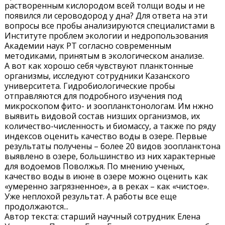
растворенным кислородом всей толщи воды и не
появился ли сероводород у дна? Для ответа на эти
вопросы все пробы анализируются специалистами в
Институте проблем экологии и недропользования
Академии наук РТ согласно современным
методиками, принятым в экологическом анализе.
А вот как хорошо себя чувствуют планктонные
организмы, исследуют сотрудники Казанского
университета. Гидробиологические пробы
отправляются для подробного изучения под
микроскопом фито- и зоопланктонологам. Им нжно
выявить видовой состав низших организмов, их
количество-численность и биомассу, а также по ряду
индексов оценить качество воды в озере. Первые
результаты получены – более 20 видов зоопланктона
выявлено в озере, большинство из них характерные
для водоемов Поволжья. По мнению ученых,
качество воды в июне в озере можно оценить как
«умеренно загрязненное», а в реках – как «чистое».
Уже неплохой результат. А работы все еще
продолжаются...
Автор текста: старший научный сотрудник Елена