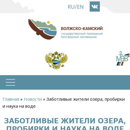
Перейти
RU
/
EN
к
основному
содержанию
Главная
»
Новости
»
Заботливые жители озера, пробирки
Вы
и наука на воде
здесь
ЗАБОТЛИВЫЕ ЖИТЕЛИ ОЗЕРА,
ПРОБИРКИ И НАУКА НА ВОДЕ