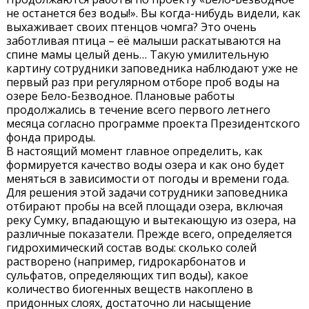
не останется без воды!». Вы когда-нибудь видели, как
выхаживает своих птенцов чомга? Это очень
заботливая птица – её малыши раскатываются на
спине мамы целый день… Такую умилительную
картину сотрудники заповедника наблюдают уже не
первый раз при регулярном отборе проб воды на
озере Бело-Безводное. Плановые работы
продолжались в течение всего первого летнего
месяца согласно программе проекта Президентского
фонда природы.
В настоящий момент главное определить, как
формируется качество воды озера и как оно будет
меняться в зависимости от погоды и времени года.
Для решения этой задачи сотрудники заповедника
отбирают пробы на всей площади озера, включая
реку Сумку, впадающую и вытекающую из озера, на
различные показатели. Прежде всего, определяется
гидрохимический состав воды: сколько солей
растворено (например, гидрокарбонатов и
сульфатов, определяющих тип воды), какое
количество биогенных веществ накоплено в
придонных слоях, достаточно ли насыщение