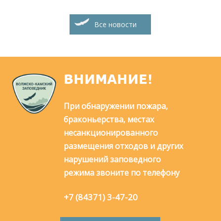
Все новости
ВНИМАНИЕ!
При обнаружении пожара,
браконьерства, местах
несанкционированного
размещения отходов и других
нарушений заповедного
режима звоните по телефону
+7 (84371) 3-47-20