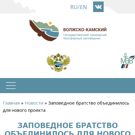
Перейти
RU
/
EN
к
основному
содержанию
Главная
»
Новости
»
Заповедное братство объединилось
Вы
для нового проекта
здесь
ЗАПОВЕДНОЕ БРАТСТВО
ОБЪЕДИНИЛОСЬ ДЛЯ НОВОГО