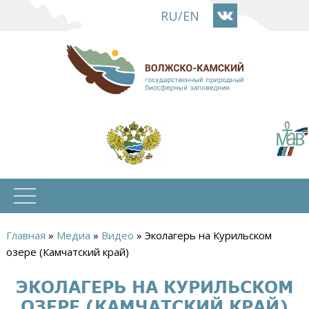
Перейти
RU
/
EN
к
основному
содержанию
Главная
»
Медиа
»
Видео
»
Эколагерь на Курильском
Вы
озере (Камчатский край)
здесь
ЭКОЛАГЕРЬ НА КУРИЛЬСКОМ
ОЗЕРЕ (КАМЧАТСКИЙ КРАЙ)