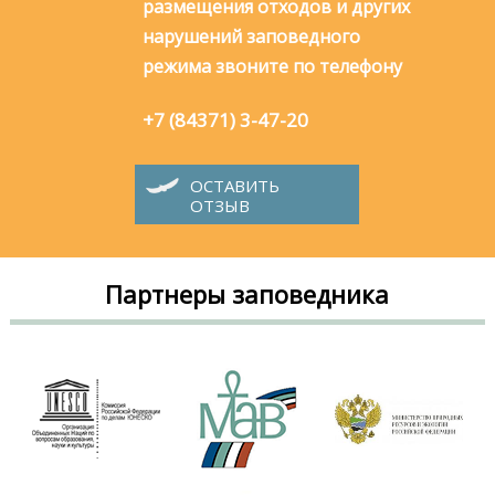
размещения отходов и других
нарушений заповедного
режима звоните по телефону
+7 (84371) 3-47-20
ОСТАВИТЬ
ОТЗЫВ
Партнеры заповедника