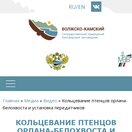
Перейти
RU
/
EN
к
основному
содержанию
Главная
»
Медиа
»
Видео
»
Кольцевание птенцов орлана-
Вы
белохвоста и установка передатчиков
здесь
КОЛЬЦЕВАНИЕ ПТЕНЦОВ
ОРЛАНА-БЕЛОХВОСТА И