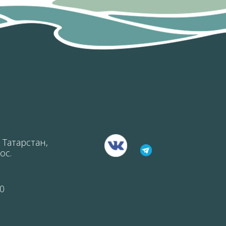
 Татарстан,
ос.
0