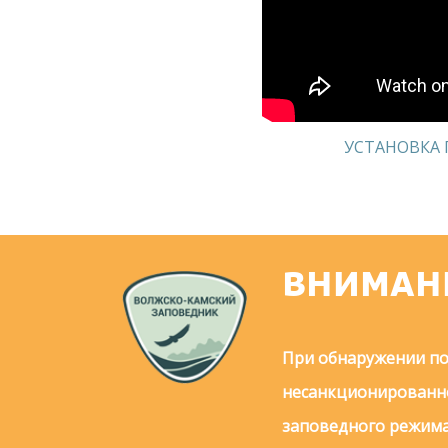
УСТАНОВКА
ВНИМАН
При обнаружении по
несанкционированно
заповедного режима