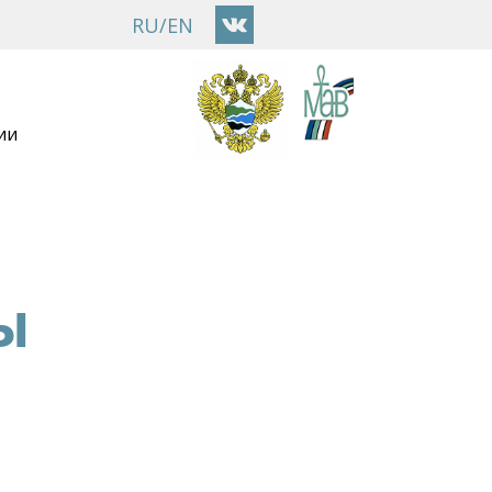
RU
/
EN
ии
Ы