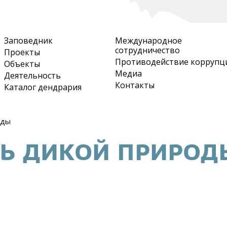
Перейти
к
основному
Заповедник
Международное
содержанию
сотрудничество
Проекты
Противодействие коррупц
Объекты
Медиа
Деятельность
Контакты
Каталог дендрария
оды
Ь ДИКОЙ ПРИРОД