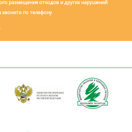
го размещения отходов и других нарушений
 звоните по телефону
0