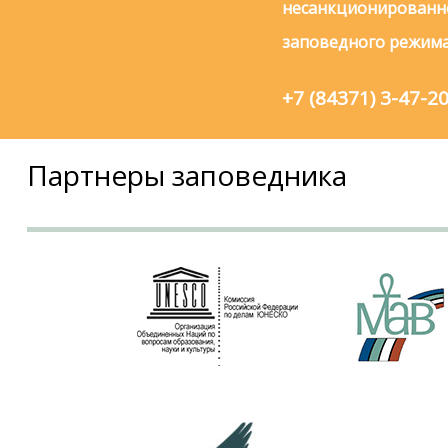
несанкционированно
заповедного режима
+7 (84371) 3-47-2
Партнеры заповедника