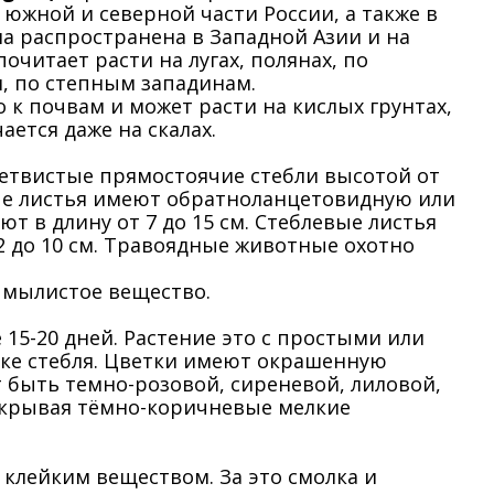
 южной и северной части России, а также в
на распространена в Западной Азии и на
читает расти на лугах, полянах, по
, по степным западинам.
 к почвам и может расти на кислых грунтах,
чается даже на скалах.
етвистые прямостоячие стебли высотой от
вые листья имеют обратноланцетовидную или
т в длину от 7 до 15 см. Стеблевые листья
 2 до 10 см. Травоядные животные охотно
 мылистое вещество.
15-20 дней. Растение это с простыми или
шке стебля. Цветки имеют окрашенную
 быть темно-розовой, сиреневой, лиловой,
открывая тёмно-коричневые мелкие
 клейким веществом. За это смолка и