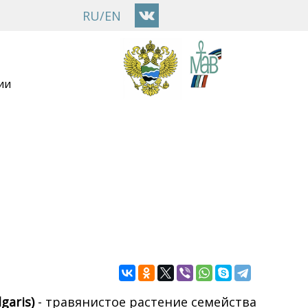
RU
/
EN
ии
garis)
- травянистое растение семейства