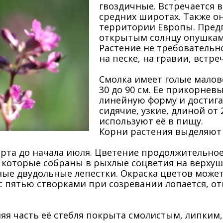
гвоздичные. Встречается в
средних широтах. Также о
территории Европы. Предпо
открытым солнцу опушкам
Растение не требовательно
на песке, на гравии, встре
Смолка имеет голые малов
30 до 90 см. Ее прикорне
линейную форму и достигаю
сидячие, узкие, длиной от
используют её в пищу.
Корни растения выделяют
орта до начала июля. Цветение продолжительное 
, которые собраны в рыхлые соцветия на верху
ные двудольные лепестки. Окраска цветов может
с пятью створками при созревании лопается, 
няя часть её стебля покрыта смолистым, липким,