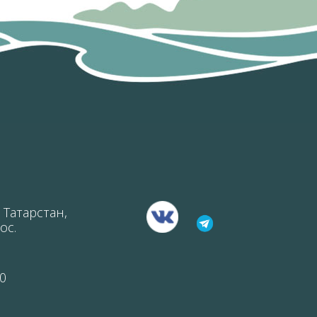
 Татарстан,
ос.
0