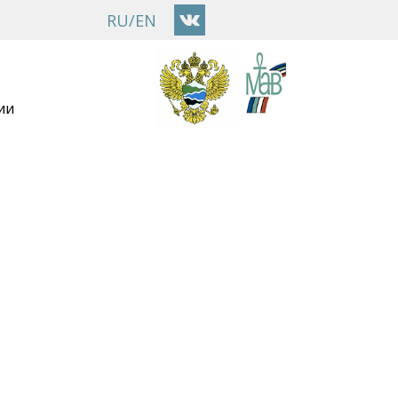
RU
/
EN
ии