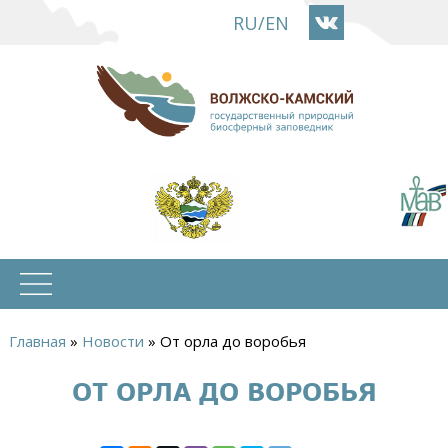
Перейти
RU
/
EN
к
основному
содержанию
Главная
»
Новости
»
От орла до воробья
Вы
ОТ ОРЛА ДО ВОРОБЬЯ
здесь