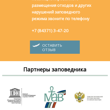
размещения отходов и других
нарушений заповедного
режима звоните по телефону
+7 (84371) 3-47-20
ОСТАВИТЬ
ОТЗЫВ
Партнеры заповедника