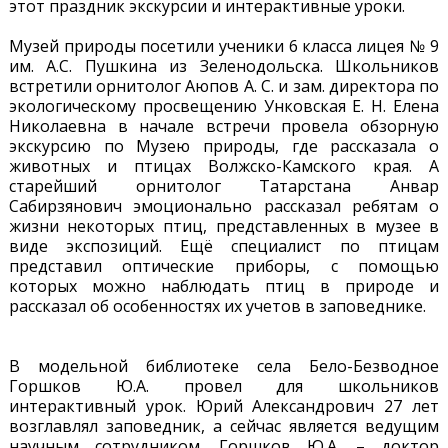
этот праздник экскурсии и интерактивные уроки.
Музей природы посетили ученики 6 класса лицея № 9
им. А.С. Пушкина из Зеленодольска. Школьников
встретили орнитолог Аюпов А. С. и зам. директора по
экологическому просвещению Унковская Е. Н. Елена
Николаевна в начале встречи провела обзорную
экскурсию по Музею природы, где рассказала о
животных и птицах Волжско-Камского края. А
старейший орнитолог Татарстана Анвар
Сабирзянович эмоционально рассказал ребятам о
жизни некоторых птиц, представленных в музее в
виде экспозиций. Ещё специалист по птицам
представил оптические приборы, с помощью
которых можно наблюдать птиц в природе и
рассказал об особенностях их учетов в заповеднике.
В модельной библиотеке села Бело-Безводное
Горшков Ю.А. провел для школьников
интерактивный урок. Юрий Александрович 27 лет
возглавлял заповедник, а сейчас является ведущим
научным сотрудником. Горшков Ю.А. – доктор