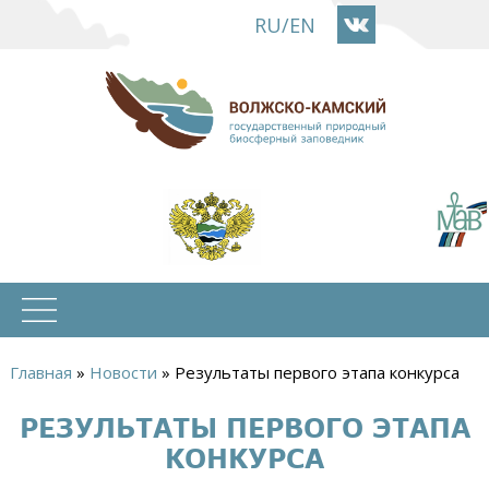
Перейти
RU
/
EN
к
основному
содержанию
Главная
»
Новости
»
Результаты первого этапа конкурса
Вы
РЕЗУЛЬТАТЫ ПЕРВОГО ЭТАПА
здесь
КОНКУРСА