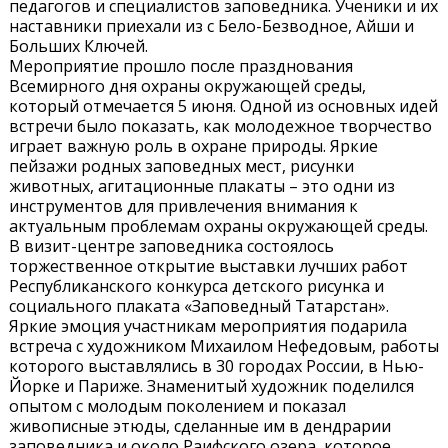
педагогов и специалистов заповедника. Ученики и их
наставники приехали из с Бело-Безводное, Айши и
Больших Ключей.
Мероприятие прошло после празднования
Всемирного дня охраны окружающей среды,
который отмечается 5 июня. Одной из основных идей
встречи было показать, как молодежное творчество
играет важную роль в охране природы. Яркие
пейзажи родных заповедных мест, рисунки
животных, агитационные плакаты – это одни из
инструментов для привлечения внимания к
актуальным проблемам охраны окружающей среды.
В визит-центре заповедника состоялось
торжественное открытие выставки лучших работ
Республиканского конкурса детского рисунка и
социального плаката «Заповедный Татарстан».
Яркие эмоция участникам мероприятия подарила
встреча с художником Михаилом Нефедовым, работы
которого выставлялись в 30 городах России, в Нью-
Йорке и Париже. Знаменитый художник поделился
опытом с молодым поколением и показал
живописные этюды, сделанные им в дендрарии
заповедника и около Раифского озера, которое