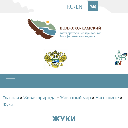
Перейти
RU
/
EN
к
основному
содержанию
»
»
»
»
Главная
Живая природа
Животный мир
Насекомые
Жуки
ЖУКИ