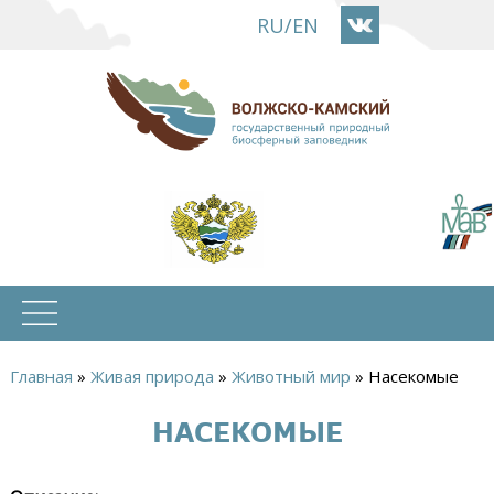
Перейти
RU
/
EN
к
основному
содержанию
Главная
»
Живая природа
»
Животный мир
»
Насекомые
Вы
НАСЕКОМЫЕ
здесь