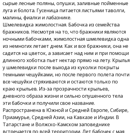
сырые лесные поляны, опушки, заливные пойменные
луга и болота. Гусеница питается листьями таволги,
малины, фиалки и лабазнике.
Шмелевидка жимолостная. Бабочка из семейства
бражников. Несмотря на то, что бражники являются
ночными бабочками, жимолостная шмелевидка одна
из немногих летает днем. Как и все бражники, она не
садится на цветок, а зависает над ним и при помощи
длинного хоботка пьет нектар прямо на лету. Крылья
у шмелевидки после выхода из куколки покрыты
темными чешуйками, но после первого полета почти
все чешуйки стряхиваются и остаются только по
краю крыльев. Из-за прозрачности крыльев,
дневного образа жизни и сильно опушенного тела
эти бабочки и получили свое название.
Распространена в Южной и Средней Европе, Сибире,
Приамурье, Средней Азии, на Кавказе и Индии. В
Татарстане и Волжско-Камском заповеднике
встречается по всей территории. Лет бабочек с мая