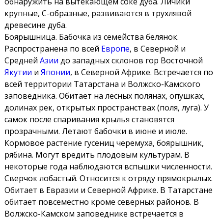
обнаружить на вытекающем соке дуба. Личики
крупные, С-образные, развиваются в трухлявой
древесине дуба.
Боярышница. Бабочка из семейства белянок.
Распространена по всей
Европе
, в Северной и
Средней
Азии
до западных склонов гор Восточной
Якутии
и
Японии
, в Северной Африке. Встречается по
всей территории Татарстана и Волжско-Камского
заповедника. Обитает на лесных полянах, опушках,
долинах рек, открытых пространствах (поля, луга). У
самок после спаривания крылья становятся
прозрачными. Летают бабочки в июне и июле.
Кормовое растение гусениц черемуха, боярышник,
рябина. Могут вредить плодовым культурам. В
некоторые года наблюдаются вспышки численности.
Сверчок лобастый. Относится к отряду прямокрылых.
Обитает в Евразии и Северной Африке. В Татарстане
обитает повсеместно кроме северных районов. В
Волжско-Камском заповеднике встречается в