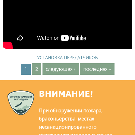
УСТАНОВКА ПЕРЕДАТЧИКОВ
1
2
следующая ›
последняя »
С
т
ВНИМАНИЕ!
р
а
При обнаружении пожара,
н
браконьерства, местах
несанкционированного
и
размещения отходов и других