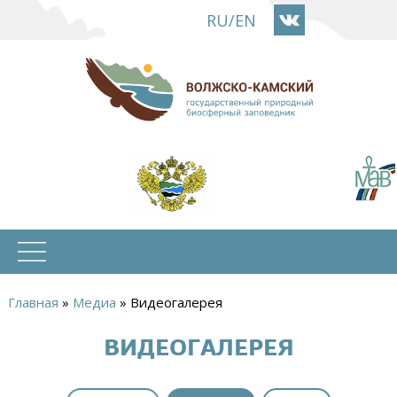
Перейти
RU
/
EN
к
основному
содержанию
Главная
»
Медиа
»
Видеогалерея
Вы
ВИДЕОГАЛЕРЕЯ
здесь