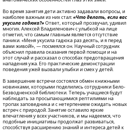
Во время занятия дети активно задавали вопросы, и
наиболее важным из них стал:
«Что делать, если вас
укусила гадюка?»
Ответ, который прозвучал, удивил
многих. Алексей Владиленович с улыбкой на лице
отметил, что самым главным является отсутствие
паники. «Меня укусила гадюка раз десять, и я перед
вами живой!», — посмеялся он. Научный сотрудник
объяснил правила оказания первой помощи и на
этот случай и рассказал о способах предотвращения
нападения ужа. Его практические демонстрации
поведения ужей вызвали улыбки и смех у детей.
В завершение встречи состоялся обмен книжными
новинками, которыми поделились сотрудники Бело-
Безводненской библиотеки. Теперь учащиеся будут
наблюдать за просыпающимися рептилиями на
тропах заповедника и с нетерпением ожидать новых
встреч с природой. Занятие оставило яркие
впечатления у всех участников, и мы надеемся, что
подобные инициативы продолжат развиваться,
способствуя расширению знаний и интереса детей к