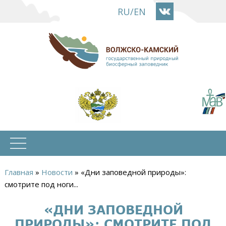
Перейти
RU
/
EN
к
основному
содержанию
Главная
»
Новости
»
«Дни заповедной природы»:
Вы
смотрите под ноги...
здесь
«ДНИ ЗАПОВЕДНОЙ
ПРИРОДЫ»: СМОТРИТЕ ПОД