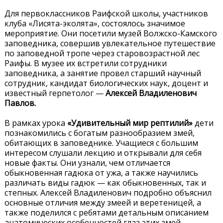
Для первоклассников Раифской школы, участников
клуба «Лисята-эколята», состоялось значимое
мероприятие. Они посетили музей Волжско-Камского
заповедника, совершив увлекательное путешествие
по заповедной тропе через старовозрастной лес
Раифы. В музее их встретили сотрудники
заповедника, а занятие провел старший научный
сотрудник, кандидат биологических наук, доцент и
известный герпетолог —
Алексей Владиленович
Павлов.
В рамках урока
«Удивительный мир рептилий»
дети
познакомились с богатым разнообразием змей,
обитающих в заповеднике. Учащиеся с большим
интересом слушали лекцию и открывали для себя
новые факты. Они узнали, чем отличается
обыкновенная гадюка от ужа, а также научились
различать виды гадюк — как обыкновенных, так и
степных. Алексей Владиленович подробно объяснил
основные отличия между змеей и веретеницей, а
также поделился с ребятами детальным описанием
анатомических особенностей глаз этих змей.