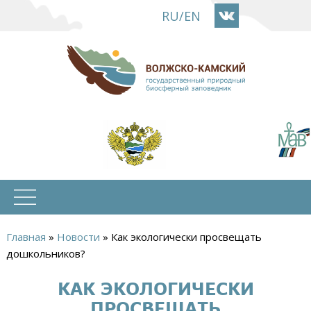
Перейти
RU
/
EN
к
основному
содержанию
Главная
»
Новости
»
Как экологически просвещать
Вы
дошкольников?
здесь
КАК ЭКОЛОГИЧЕСКИ
ПРОСВЕЩАТЬ