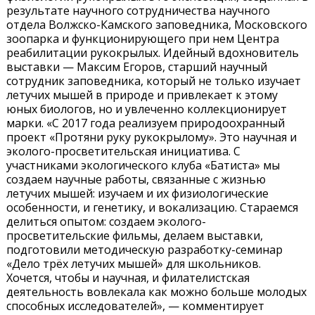
результате научного сотрудничества научного
отдела Волжско-Камского заповедника, Московского
зоопарка и функционирующего при нем Центра
реабилитации рукокрылых. Идейный вдохновитель
выставки — Максим Егоров, старший научный
сотрудник заповедника, который не только изучает
летучих мышей в природе и привлекает к этому
юных биологов, но и увлеченно коллекционирует
марки. «С 2017 года реализуем природоохранный
проект «Протяни руку рукокрылому». Это научная и
эколого-просветительская инициатива. С
участниками экологического клуба «Батиста» мы
создаем научные работы, связанные с жизнью
летучих мышей: изучаем и их физиологические
особенности, и генетику, и вокализацию. Стараемся
делиться опытом: создаем эколого-
просветительские фильмы, делаем выставки,
подготовили методическую разработку-семинар
«Дело трёх летучих мышей» для школьников.
Хочется, чтобы и научная, и филателистская
деятельность вовлекала как можно больше молодых
способных исследователей», — комментирует