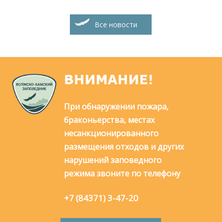
Все новости
ВНИМАНИЕ!
При обнаружении пожара,
браконьерства, местах
несанкционированного
размещения отходов и других
нарушений заповедного
режима звоните по телефону
+7 (84371) 3-47-20