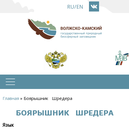
Перейти
RU
/
EN
к
основному
содержанию
Главная
»
Боярышник Шредера
Вы
БОЯРЫШНИК ШРЕДЕРА
здесь
Язык