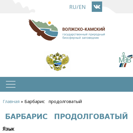
Перейти
RU
/
EN
к
основному
содержанию
Главная
»
Барбарис продолговатый
Вы
БАРБАРИС ПРОДОЛГОВАТЫЙ
здесь
Язык