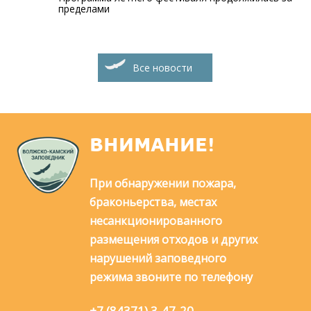
пределами
Все новости
ВНИМАНИЕ!
При обнаружении пожара,
браконьерства, местах
несанкционированного
размещения отходов и других
нарушений заповедного
режима звоните по телефону
+7 (84371) 3-47-20