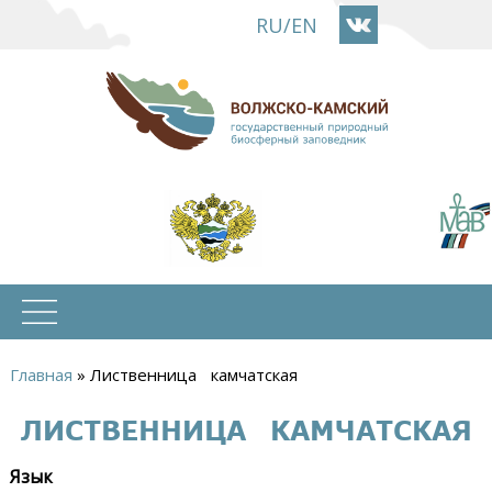
Перейти
RU
/
EN
к
основному
содержанию
Главная
»
Лиственница камчатская
Вы
ЛИСТВЕННИЦА КАМЧАТСКАЯ
здесь
Язык