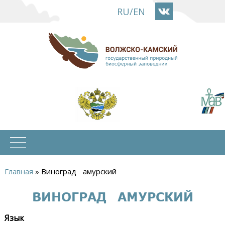
Перейти
RU
/
EN
к
основному
содержанию
Главная
»
Виноград амурский
Вы
ВИНОГРАД АМУРСКИЙ
здесь
Язык