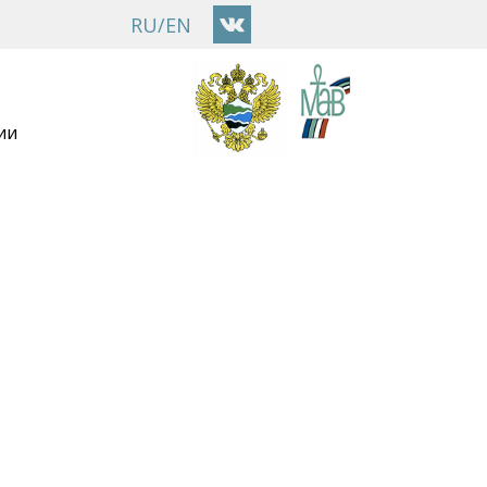
RU
/
EN
ии