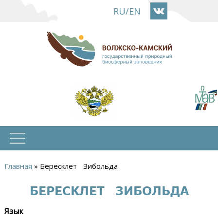
Перейти
RU
/
EN
к
основному
содержанию
Главная
»
Бересклет Зибольда
Вы
БЕРЕСКЛЕТ ЗИБОЛЬДА
здесь
Язык