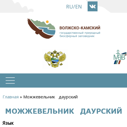
Перейти
RU
/
EN
к
основному
содержанию
Главная
»
Можжевельник даурский
Вы
МОЖЖЕВЕЛЬНИК ДАУРСКИЙ
здесь
Язык