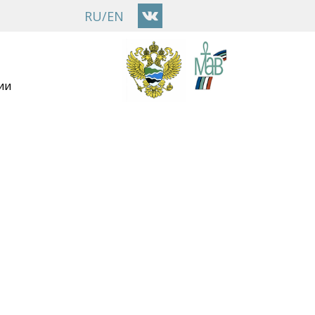
RU
/
EN
ии