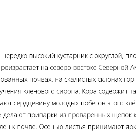
, нередко высокий кустарник с округлой, 
произрастает на северо-востоке Северной А
ованных почвах, на скалистых склонах гор 
учения кленового сиропа. Кора содержит 
ют сердцевину молодых побегов этого клё
же делают припарки из проваренных щепок к
лен к почве. Осенью листья принимают ярку