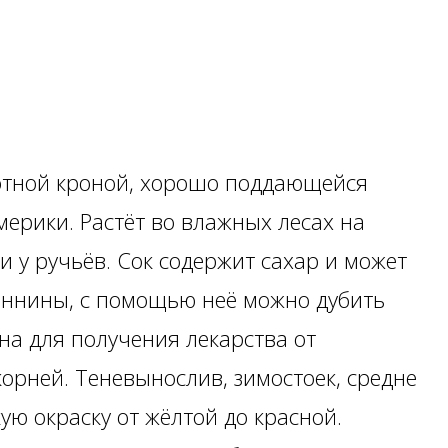
плотной кроной, хорошо поддающейся
мерики. Растёт во влажных лесах на
и у ручьёв. Сок содержит сахар и может
таннины, с помощью неё можно дубить
на для получения лекарства от
орней. Теневынослив, зимостоек, средне
ю окраску от жёлтой до красной.