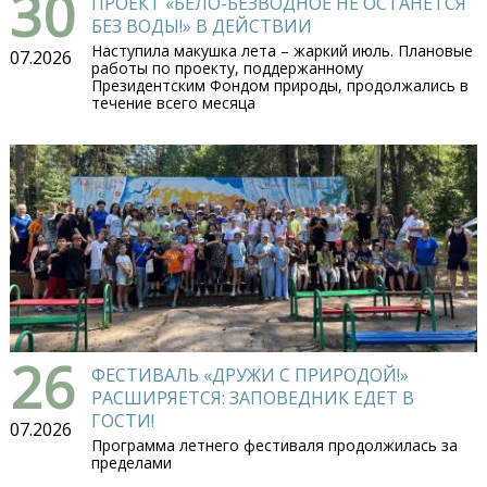
30
ПРОЕКТ «БЕЛО-БЕЗВОДНОЕ НЕ ОСТАНЕТСЯ
БЕЗ ВОДЫ!» В ДЕЙСТВИИ
Наступила макушка лета – жаркий июль. Плановые
07.2026
работы по проекту, поддержанному
Президентским Фондом природы, продолжались в
течение всего месяца
26
ФЕСТИВАЛЬ «ДРУЖИ С ПРИРОДОЙ!»
РАСШИРЯЕТСЯ: ЗАПОВЕДНИК ЕДЕТ В
ГОСТИ!
07.2026
Программа летнего фестиваля продолжилась за
пределами