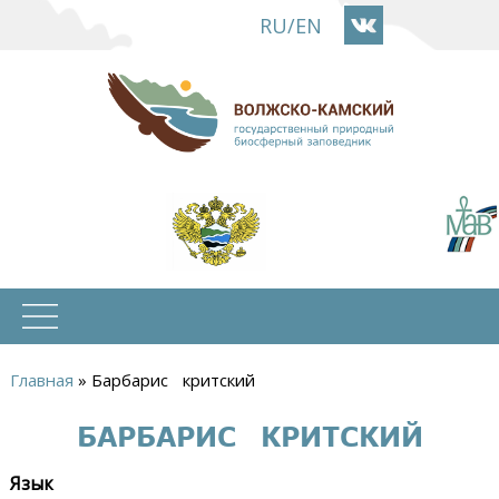
Перейти
RU
/
EN
к
основному
содержанию
Главная
»
Барбарис критский
Вы
БАРБАРИС КРИТСКИЙ
здесь
Язык