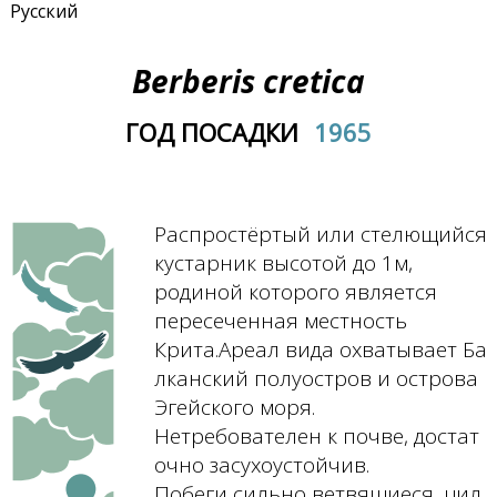
Русский
Berberis cretica
ГОД ПОСАДКИ
1965
Распростёртый или стелющийся
кустарник высотой до 1м,
родиной которого является
пересеченная местность
Крита.Ареал вида охватывает Ба
лканский полуостров и острова
Эгейского моря.
Нетребователен к почве, достат
очно засухоустойчив.
Побеги сильно ветвящиеся, цил