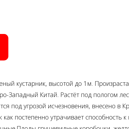
ный кустарник, высотой до 1м. Произраста
ро-Западный Китай. Растёт под пологом лес
ится под угрозой исчезновения, внесено в 
к как постепенно утрачивает способность 
чные.Плоды грушевидные коробочки, желто