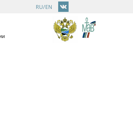
RU
/
EN
ии