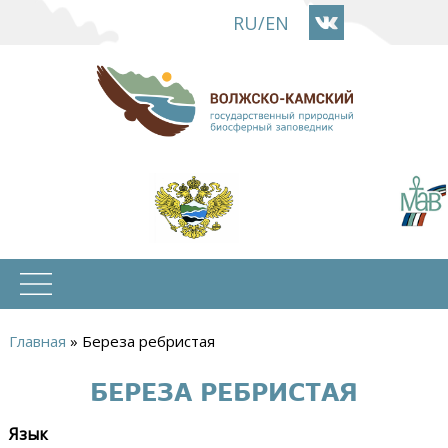
Перейти
RU
/
EN
к
основному
содержанию
Главная
»
Береза ребристая
Вы
БЕРЕЗА РЕБРИСТАЯ
здесь
Язык