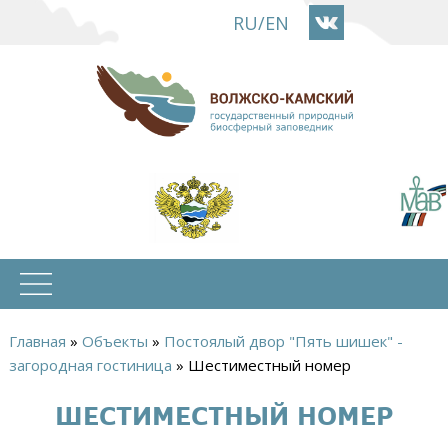
Перейти
RU
/
EN
к
основному
содержанию
Главная
»
Объекты
»
Постоялый двор "Пять шишек" -
Вы
загородная гостиница
»
Шестиместный номер
здесь
ШЕСТИМЕСТНЫЙ НОМЕР