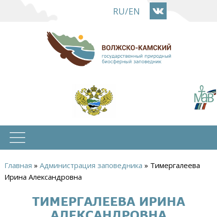
Перейти
RU
/
EN
к
основному
содержанию
Главная
»
Администрация заповедника
»
Тимергалеева
Вы
Ирина Александровна
здесь
ТИМЕРГАЛЕЕВА ИРИНА
АЛЕКСАНДРОВНА