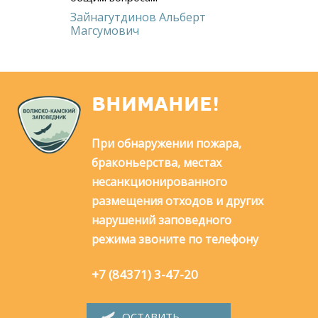
Зайнагутдинов Альберт
Магсумович
ВНИМАНИЕ!
При обнаружении пожара,
браконьерства, местах
несанкционированного
размещения отходов и других
нарушений заповедного
режима звоните по телефону
+7 (84371) 3-47-20
ОСТАВИТЬ