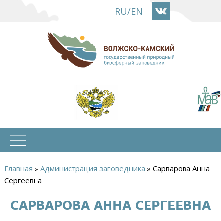
Перейти
RU
/
EN
к
основному
содержанию
Главная
»
Администрация заповедника
»
Сарварова Анна
Вы
Сергеевна
здесь
САРВАРОВА АННА СЕРГЕЕВНА