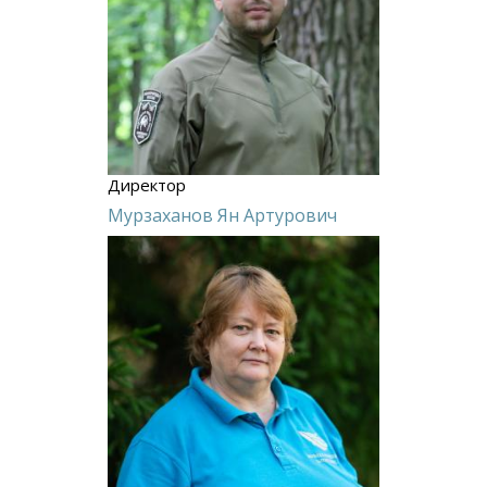
Директор
Мурзаханов Ян Артурович