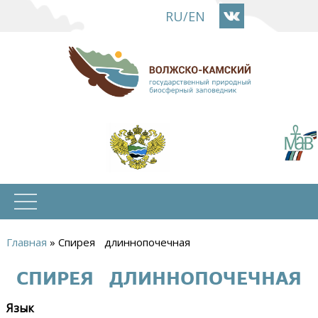
Перейти
RU
/
EN
к
основному
содержанию
Главная
»
Спирея длиннопочечная
Вы
СПИРЕЯ ДЛИННОПОЧЕЧНАЯ
здесь
Язык