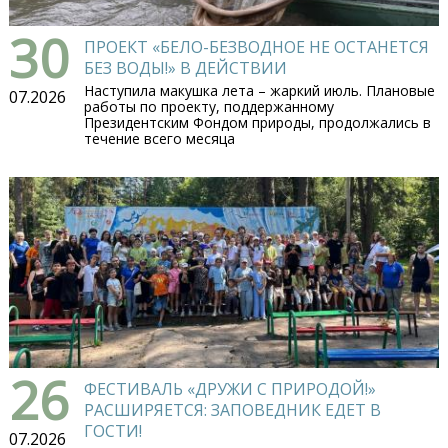
30
ПРОЕКТ «БЕЛО-БЕЗВОДНОЕ НЕ ОСТАНЕТСЯ
БЕЗ ВОДЫ!» В ДЕЙСТВИИ
Наступила макушка лета – жаркий июль. Плановые
07.2026
работы по проекту, поддержанному
Президентским Фондом природы, продолжались в
течение всего месяца
26
ФЕСТИВАЛЬ «ДРУЖИ С ПРИРОДОЙ!»
РАСШИРЯЕТСЯ: ЗАПОВЕДНИК ЕДЕТ В
ГОСТИ!
07.2026