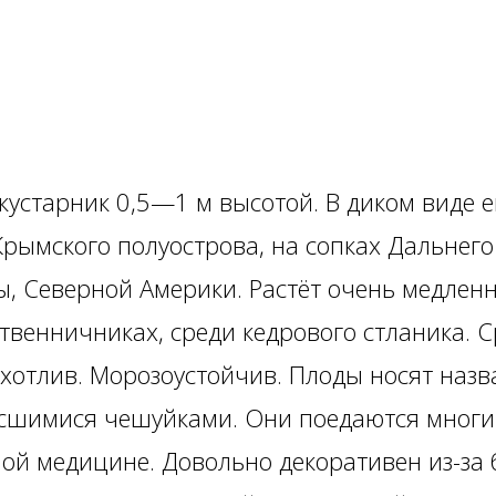
устарник 0,5—1 м высотой. В диком виде е
Крымского полуострова, на сопках Дальнего
ы, Северной Америки. Растёт очень медленн
ственничниках, среди кедрового стланика. С
хотлив. Морозоустойчив. Плоды носят назв
осшимися чешуйками. Они поедаются мног
ой медицине. Довольно декоративен из-за 