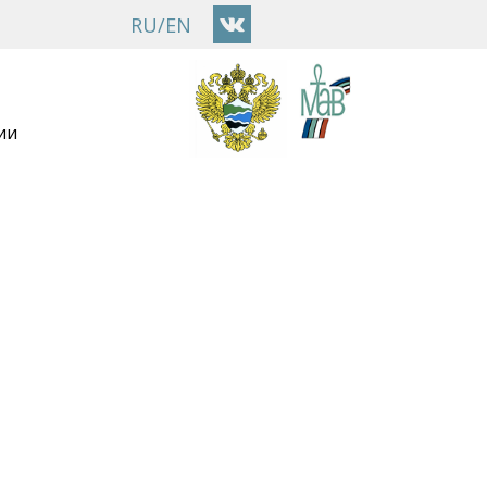
RU
/
EN
ии