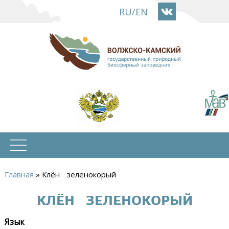
Перейти
RU
/
EN
к
основному
содержанию
Главная
»
Клён зеленокорый
Вы
КЛЁН ЗЕЛЕНОКОРЫЙ
здесь
Язык