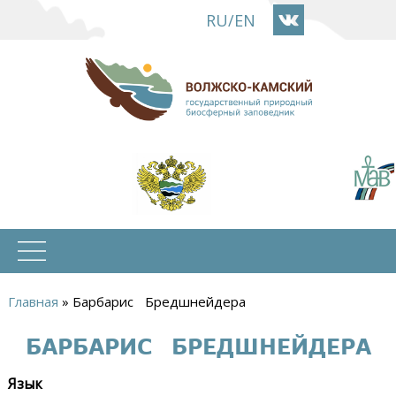
Перейти
RU
/
EN
к
основному
содержанию
Главная
»
Барбарис Бредшнейдера
Вы
БАРБАРИС БРЕДШНЕЙДЕРА
здесь
Язык