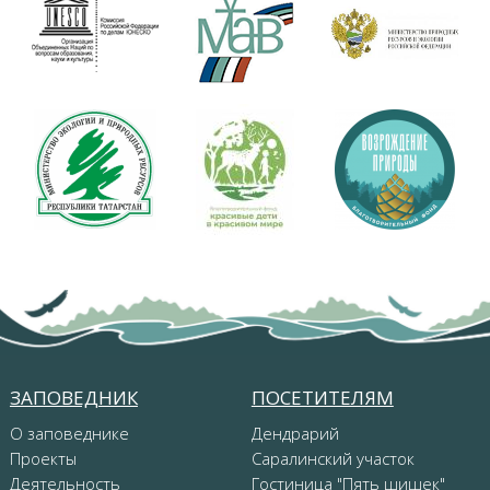
ЗАПОВЕДНИК
ПОСЕТИТЕЛЯМ
О заповеднике
Дендрарий
Проекты
Саралинский участок
Деятельность
Гостиница "Пять шишек"