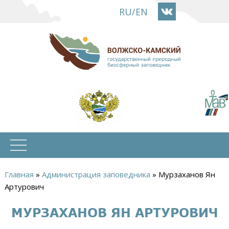
Перейти
RU
/
EN
к
основному
содержанию
Главная
»
Администрация заповедника
»
Мурзаханов Ян
Вы
Артурович
здесь
МУРЗАХАНОВ ЯН АРТУРОВИЧ