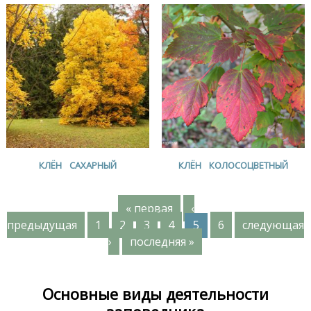
КЛЁН САХАРНЫЙ
КЛЁН КОЛОСОЦВЕТНЫЙ
« первая
‹
С
предыдущая
1
2
3
4
5
6
следующая
›
последняя »
т
р
Основные виды деятельности
а