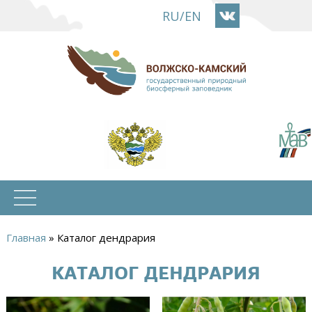
Перейти
RU
/
EN
к
основному
содержанию
Главная
»
Каталог дендрария
Вы
КАТАЛОГ ДЕНДРАРИЯ
здесь