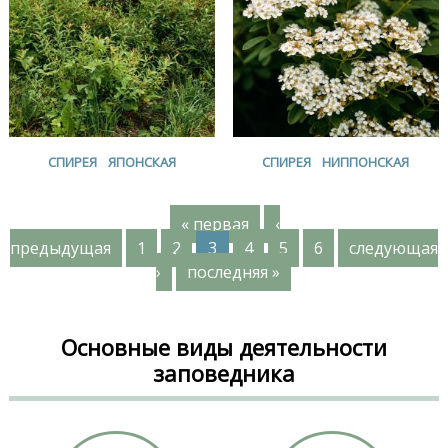
СПИРЕЯ ЯПОНСКАЯ
СПИРЕЯ НИППОНСКАЯ
« первая
‹
С
предыдущая
1
2
3
4
5
6
следующая
›
последняя »
т
р
Основные виды деятельности
а
заповедника
н
и