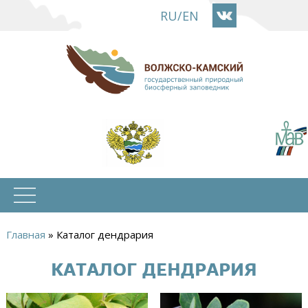
Перейти
RU
/
EN
к
основному
содержанию
Главная
»
Каталог дендрария
Вы
КАТАЛОГ ДЕНДРАРИЯ
здесь